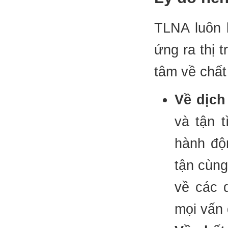
TLNA luôn 
ứng ra thị 
tâm về chất
Về dịch
và tận t
hành độ
tận cùng
về các 
mọi vấn 