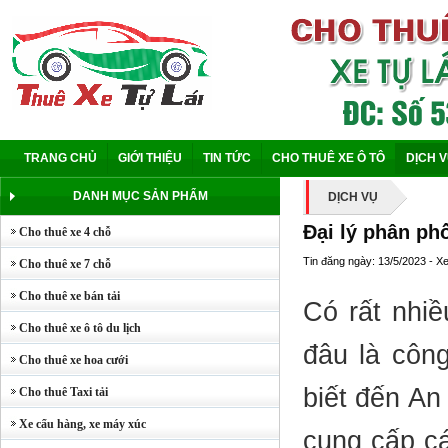
TRANG CHỦ
GIỚI THIỆU
TIN TỨC
CHO THUÊ XE Ô TÔ
DỊCH 
DANH MỤC SẢN PHẨM
DỊCH VỤ
Đại lý phân ph
Cho thuê xe 4 chỗ
Tin đăng ngày: 13/5/2023 - X
Cho thuê xe 7 chỗ
Cho thuê xe bán tải
Có rất nhiề
Cho thuê xe ô tô du lịch
đâu là công
Cho thuê xe hoa cưới
biết đến An
Cho thuê Taxi tải
Xe cẩu hàng, xe máy xúc
cung cấp c