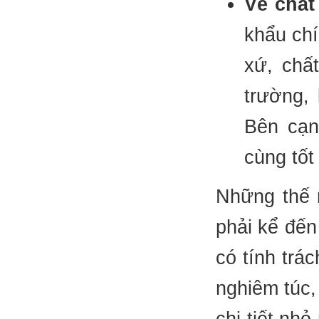
Về chất
khẩu ch
xứ, chấ
trường, 
Bên cạn
cùng tốt
Những thế 
phải kể đến
có tính trá
nghiêm túc,
chi tiết nh