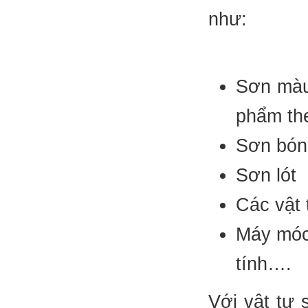
như:
Sơn màu
phẩm th
Sơn bón
Sơn lót
Các vật 
Máy móc 
tính….
Với vật tư