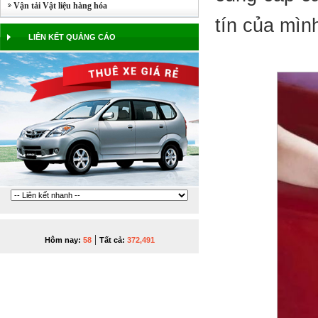
Vận tải Vật liệu hàng hóa
tín của mình
LIÊN KẾT QUẢNG CÁO
|
Hôm nay:
58
Tất cả:
372,491