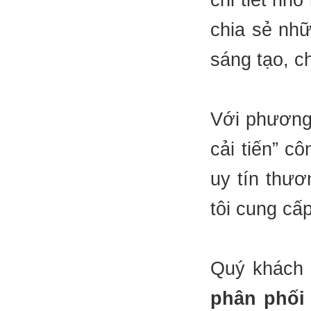
chia sẻ nh
sáng tạo, c
Với phương 
cải tiến” c
uy tín thươ
tôi cung cấp
Quý khách 
phân phối