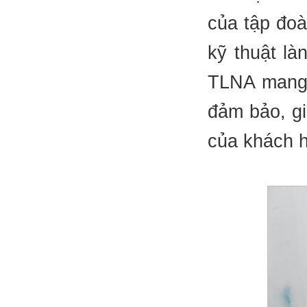
của tập đoà
kỹ thuật l
TLNA mang 
đảm bảo, g
của khách 