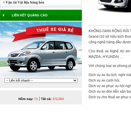
Vận tải Vật liệu hàng hóa
LIÊN KẾT QUẢNG CÁO
KHÔNG GIAN RỘNG RÃI 
Grand i10 sở hữu kích th
công nghệ hàng đầu được tr
Cho thuê xe Nghệ An xin
MAZDA, HYUNDAI …
Với chủng loại xe phong p
Dịch vụ xe du lịch, nghỉ mát
Dịch vụ xe cưới hỏi.
Dịch vụ xe phục vụ hội ngh
Dịch vụ xe đón tiễn sân ba
Dịch vụ cho thuê xe phục v
|
Hôm nay:
71
Tất cả:
372,504