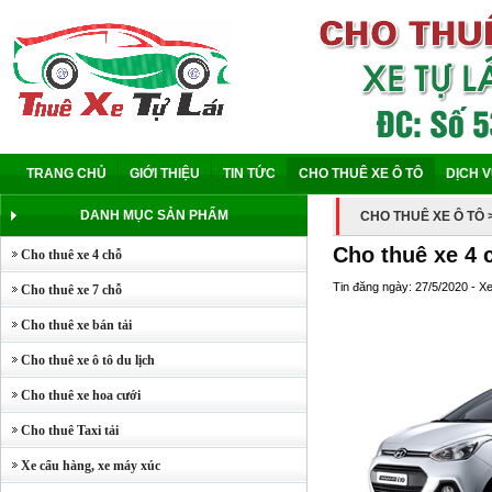
TRANG CHỦ
GIỚI THIỆU
TIN TỨC
CHO THUÊ XE Ô TÔ
DỊCH 
DANH MỤC SẢN PHẨM
CHO THUÊ XE Ô TÔ
Cho thuê xe 4 
Cho thuê xe 4 chỗ
Tin đăng ngày: 27/5/2020 - X
Cho thuê xe 7 chỗ
Cho thuê xe bán tải
Cho thuê xe ô tô du lịch
Cho thuê xe hoa cưới
Cho thuê Taxi tải
Xe cẩu hàng, xe máy xúc