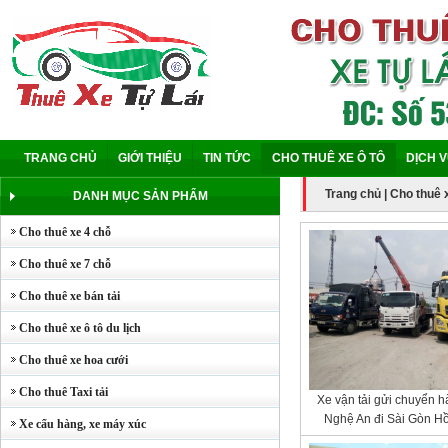
TRANG CHỦ
GIỚI THIỆU
TIN TỨC
CHO THUÊ XE Ô TÔ
DỊCH 
Trang chủ
|
Cho thuê x
DANH MỤC SẢN PHẨM
Cho thuê xe 4 chỗ
Cho thuê xe 7 chỗ
Cho thuê xe bán tải
Cho thuê xe ô tô du lịch
Cho thuê xe hoa cưới
Cho thuê Taxi tải
Xe vận tải gửi chuyển h
Nghệ An đi Sài Gòn H
Xe cẩu hàng, xe máy xúc