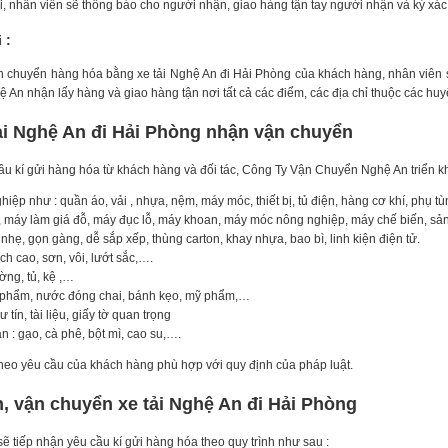
 nhân viên sẽ thông báo cho người nhận, giao hàng tận tay người nhận và ký xác
 :
n chuyển hàng hóa bằng xe tải Nghệ An đi Hải Phòng của khách hàng, nhân viên sẽ
 An nhận lấy hàng và giao hàng tận nơi tất cả các điểm, các địa chỉ thuộc các hu
ải Nghệ An đi Hải Phòng nhận vận chuyển
cầu kí gửi hàng hóa từ khách hàng và đối tác, Công Ty Vận Chuyển Nghệ An triển k
iệp như : quần áo, vải , nhựa, nệm, máy móc, thiết bị, tủ điện, hàng cơ khí, phụ t
 máy làm giá đỗ, máy đục lỗ, máy khoan, máy móc nông nghiệp, máy chế biến, sả
hẹ, gọn gàng, dễ sắp xếp, thùng carton, khay nhựa, bao bì, linh kiện điện tử.
ạch cao, sơn, vôi, lướt sắc,….
ường, tủ, kệ ,…
c phẩm, nước đóng chai, bánh kẹo, mỹ phẩm,…
tín, tài liệu, giấy tờ quan trọng
 : gạo, cà phê, bột mì, cao su,….
theo yêu cầu của khách hàng phù hợp với quy định của pháp luật.
n, vận chuyển xe tải Nghệ An đi Hải Phòng
ẽ tiếp nhận yêu cầu kí gửi hàng hóa theo quy trình như sau :