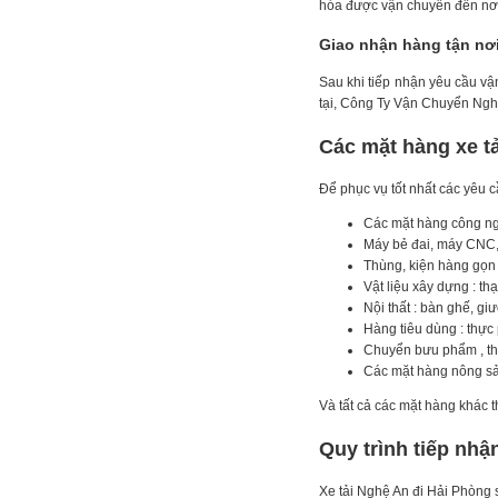
hóa được vận chuyển đến nơi,
Giao nhận hàng tận nơi
Sau khi tiếp nhận yêu cầu vậ
tại, Công Ty Vận Chuyển Nghệ
Các mặt hàng xe t
Để phục vụ tốt nhất các yêu 
Các mặt hàng công ngh
Máy bẻ đai, máy CNC,
Thùng, kiện hàng gọn n
Vật liệu xây dựng : th
Nội thất : bàn ghế, gi
Hàng tiêu dùng : thự
Chuyển bưu phẩm , thư 
Các mặt hàng nông sản
Và tất cả các mặt hàng khác 
Quy trình tiếp nhậ
Xe tải Nghệ An đi Hải Phòng s