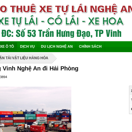
XE Ô TÔ
DỊCH VỤ
DU LỊCH NGHỆ AN
CHÍNH SÁCH
VẬN TẢI VẬT LIỆU HÀNG HÓA
 Vinh Nghệ An đi Hải Phòng
 3894