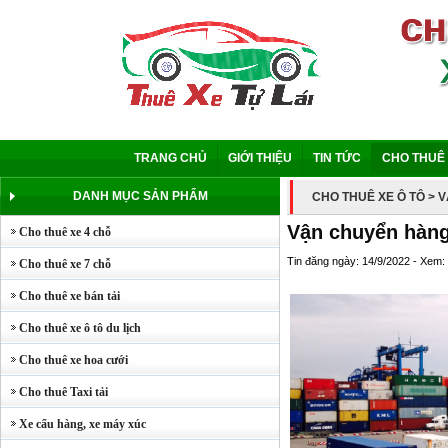
TRANG CHỦ
GIỚI THIỆU
TIN TỨC
CHO THUÊ 
DANH MỤC SẢN PHẨM
CHO THUÊ XE Ô TÔ
> 
Vận chuyển hàng
Cho thuê xe 4 chỗ
Tin đăng ngày: 14/9/2022 - Xem:
Cho thuê xe 7 chỗ
Cho thuê xe bán tải
Cho thuê xe ô tô du lịch
Cho thuê xe hoa cưới
Cho thuê Taxi tải
Xe cẩu hàng, xe máy xúc