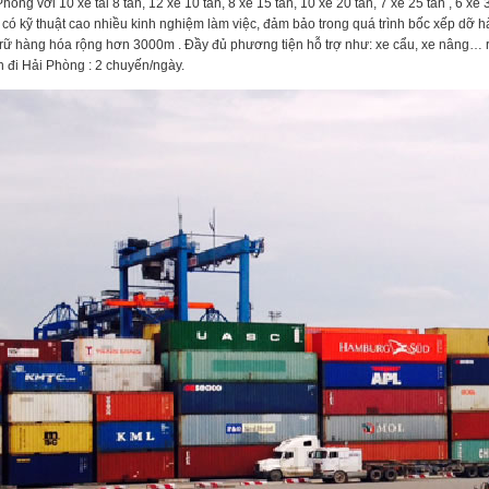
òng với 10 xe tải 8 tấn, 12 xe 10 tấn, 8 xe 15 tấn, 10 xe 20 tấn, 7 xe 25 tấn , 6 xe 3
có kỹ thuật cao nhiều kinh nghiệm làm việc, đảm bảo trong quá trình bốc xếp dỡ h
trữ hàng hóa rộng hơn 3000m . Đầy đủ phương tiện hỗ trợ như: xe cẩu, xe nâng… r
n đi Hải Phòng : 2 chuyến/ngày.