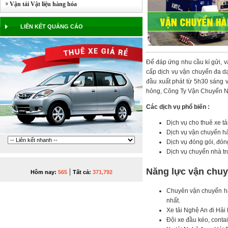
Vận tải Vật liệu hàng hóa
LIÊN KẾT QUẢNG CÁO
Để đáp ứng nhu cầu kí gửi, 
cấp dịch vụ vận chuyển đa dạ
đầu xuất phát từ 5h30 sáng v
hỏng, Công Ty Vận Chuyển Ng
Các dịch vụ phổ biến :
Dịch vụ cho thuê xe tải
Dịch vụ vận chuyển hà
Dịch vụ đóng gói, đón
Dịch vụ chuyển nhà t
Năng lực vận chuy
|
Hôm nay:
565
Tất cả:
371,792
Chuyên vận chuyển hàn
nhất.
Xe tải Nghệ An đi Hải 
Đội xe đầu kéo, conta