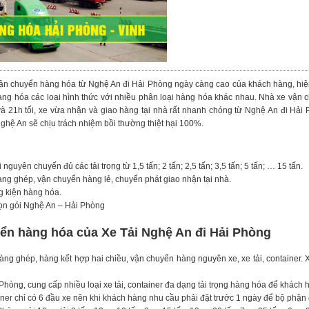
vận chuyển hàng hóa từ Nghệ An đi Hải Phòng ngày càng cao của khách hàng, h
ng hóa các loại hình thức với nhiều phân loại hàng hóa khác nhau. Nhà xe vận c
à 21h tối, xe vừa nhận và giao hàng tại nhà rất nhanh chóng từ Nghệ An đi Hải 
hệ An sẽ chịu trách nhiệm bồi thường thiệt hại 100%.
 nguyên chuyến đủ các tải trọng từ 1,5 tấn; 2 tấn; 2,5 tấn; 3,5 tấn; 5 tấn; … 15 tấn.
ng ghép, vận chuyển hàng lẻ, chuyển phát giao nhận tại nhà.
g kiện hàng hóa.
rọn gói Nghệ An – Hải Phòng
ển hàng hóa của Xe Tải Nghệ An đi Hải Phòng
g ghép, hàng kết hợp hai chiều, vận chuyển hàng nguyên xe, xe tải, container. 
Phòng, cung cấp nhiều loại xe tải, container đa dạng tải trọng hàng hóa để khách 
iner chỉ có 6 đầu xe nên khi khách hàng nhu cầu phải đặt trước 1 ngày để bộ phận 