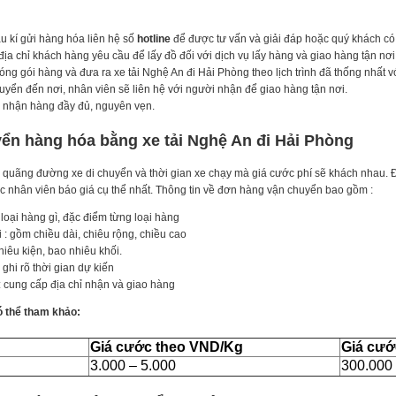
 kí gửi hàng hóa liên hệ số
hotline
để được tư vấn và giải đáp hoặc quý khách có
ịa chỉ khách hàng yêu cầu để lấy đồ đối với dịch vụ lấy hàng và giao hàng tận nơi
óng gói hàng và đưa ra xe tải Nghệ An đi Hải Phòng theo lịch trình đã thống nhất 
yển đến nơi, nhân viên sẽ liên hệ với người nhận để giao hàng tận nơi.
– nhận hàng đầy đủ, nguyên vẹn.
ển hàng hóa bằng xe tải Nghệ An đi Hải Phòng
 quãng đường xe di chuyển và thời gian xe chạy mà giá cước phí sẽ khách nhau. Để
c nhân viên báo giá cụ thể nhất. Thông tin về đơn hàng vận chuyển bao gồm :
 loại hàng gì, đặc điểm từng loại hàng
 : gồm chiều dài, chiêu rộng, chiều cao
iêu kiện, bao nhiêu khối.
ghi rõ thời gian dự kiến
 cung cấp địa chỉ nhận và giao hàng
 thể tham khảo:
Giá cước theo VND/Kg
Giá cướ
3.000 – 5.000
300.000