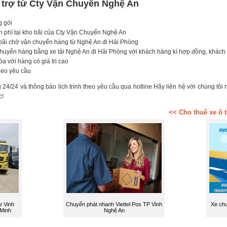
 trợ từ Cty Vận Chuyển Nghệ An
g gói
n phí tại kho bãi của Cty Vận Chuyển Nghệ An
 bãi chờ vận chuyển hàng từ Nghệ An đi Hải Phòng
uyển hàng bằng xe tải Nghệ An đi Hải Phòng với khách hàng kí hợp đồng, khách h
 với hàng có giá trị cao
heo yêu cầu
24/24 và thông báo lịch trình theo yêu cầu qua hotline Hãy liên hệ với chúng t
c!
<< Cho thuê xe ô 
ừ Vinh
Chuyển phát nhanh Viettel Pos TP Vinh
Xe chu
 Minh
Nghệ An