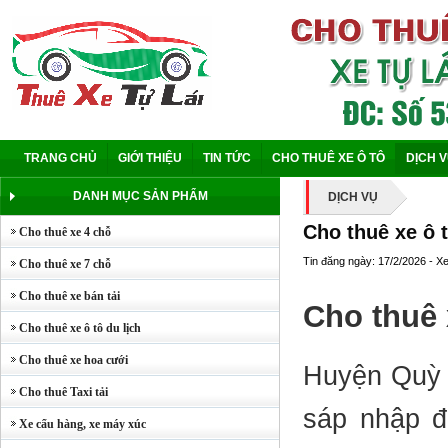
TRANG CHỦ
GIỚI THIỆU
TIN TỨC
CHO THUÊ XE Ô TÔ
DỊCH 
DANH MỤC SẢN PHẨM
DỊCH VỤ
Cho thuê xe ô 
Cho thuê xe 4 chỗ
Tin đăng ngày: 17/2/2026 - X
Cho thuê xe 7 chỗ
Cho thuê xe bán tải
Cho thuê 
Cho thuê xe ô tô du lịch
Cho thuê xe hoa cưới
Huyện Quỳ H
Cho thuê Taxi tải
sáp nhập đ
Xe cẩu hàng, xe máy xúc