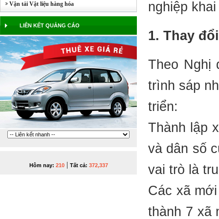
nghiệp khai
Vận tải Vật liệu hàng hóa
LIÊN KẾT QUẢNG CÁO
1. Thay đổ
Theo Nghị 
trình sáp n
triển:
Thành lập x
và dân số c
|
vai trò là t
Hôm nay:
210
Tất cả:
372,337
Các xã mới
thành 7 xã 