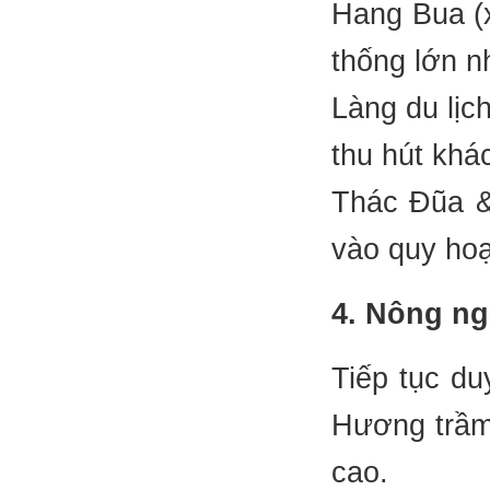
Hang Bua (x
thống lớn n
Làng du lịc
thu hút khác
Thác Đũa &
vào quy hoạc
4. Nông ng
Tiếp tục du
Hương trầm
cao.