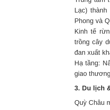
Lạc) thành 
Phong và Q
Kinh tế rừ
trồng cây d
đan xuất kh
Hạ tầng: Nâ
giao thươn
3. Du lịch 
Quỳ Châu mớ