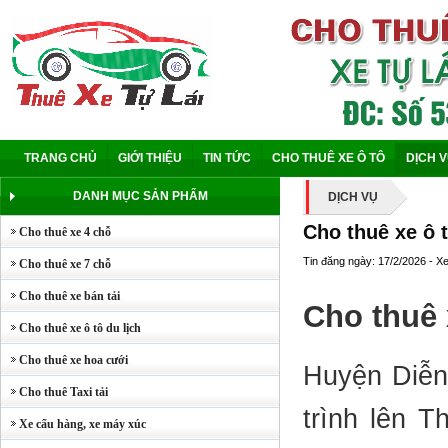
TRANG CHỦ
GIỚI THIỆU
TIN TỨC
CHO THUÊ XE Ô TÔ
DỊCH 
DANH MỤC SẢN PHẨM
DỊCH VỤ
Cho thuê xe ô 
Cho thuê xe 4 chỗ
Tin đăng ngày: 17/2/2026 - X
Cho thuê xe 7 chỗ
Cho thuê xe bán tải
Cho thuê 
Cho thuê xe ô tô du lịch
Cho thuê xe hoa cưới
Huyện Diễn
Cho thuê Taxi tải
trình lên 
Xe cẩu hàng, xe máy xúc