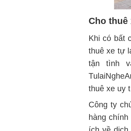
Cho thuê
Khi có bất 
thuê xe tự 
tận tình 
TulaiNgheA
thuê xe uy 
Công ty ch
hàng chính 
ích về dịch