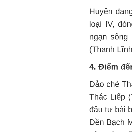
Huyện đang 
loại IV, đó
ngạn sông 
(Thanh Lĩnh
4. Điểm đế
Đảo chè Th
Thác Liếp 
đầu tư bài 
Đền Bạch Mã