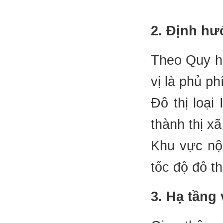
2. Định hư
Theo Quy ho
vị là phủ p
Đô thị loại
thành thị x
Khu vực nội
tốc độ đô t
3. Hạ tầng