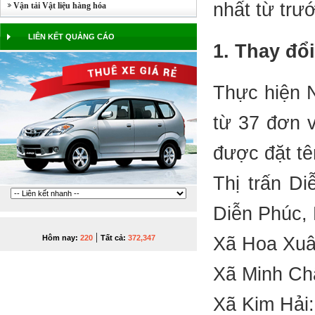
nhất từ trư
Vận tải Vật liệu hàng hóa
LIÊN KẾT QUẢNG CÁO
1. Thay đổ
Thực hiện 
từ 37 đơn v
được đặt tê
Thị trấn Di
Diễn Phúc, 
|
Xã Hoa Xuâ
Hôm nay:
220
Tất cả:
372,347
Xã Minh Châ
Xã Kim Hải: