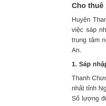
Cho thuê 
Huyện Than
việc sáp n
trung tâm n
An.
1. Sáp nhậ
Thanh Chươ
nhất tỉnh N
Số lượng đ