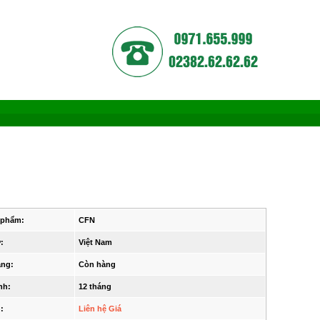
 phẩm:
CFN
:
Việt Nam
ạng:
Còn hàng
nh:
12 tháng
:
Liên hệ Giá