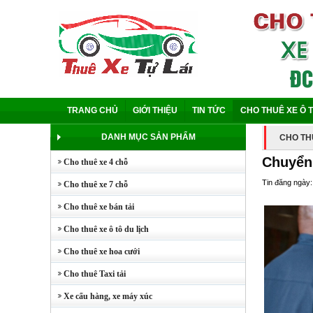
TRANG CHỦ
GIỚI THIỆU
TIN TỨC
CHO THUÊ XE Ô 
DANH MỤC SẢN PHẨM
CHO TH
Chuyển 
Cho thuê xe 4 chỗ
Tin đăng ngày:
Cho thuê xe 7 chỗ
Cho thuê xe bán tải
Cho thuê xe ô tô du lịch
Cho thuê xe hoa cưới
Cho thuê Taxi tải
Xe cẩu hàng, xe máy xúc