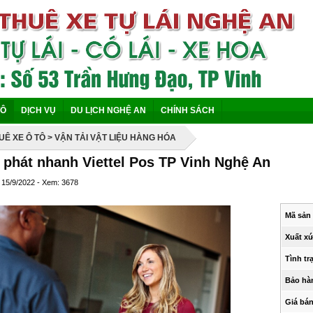
TÔ
DỊCH VỤ
DU LỊCH NGHỆ AN
CHÍNH SÁCH
UÊ XE Ô TÔ
> VẬN TẢI VẬT LIỆU HÀNG HÓA
phát nhanh Viettel Pos TP Vinh Nghệ An
 15/9/2022 - Xem: 3678
Mã sản
Xuất xứ
Tình tr
Bảo hà
Giá bán