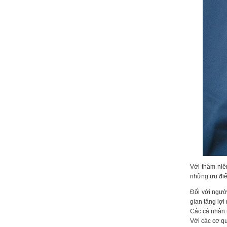
Với thâm niê
những ưu điể
Đối với ngườ
gian tăng lợi
Các cá nhân m
Với các cơ qu