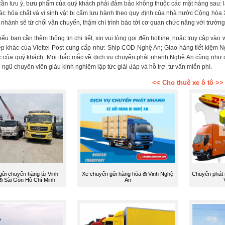
ần lưu ý, bưu phẩm của quý khách phải đảm bảo không thuộc các mặt hàng sau: là c
ác hóa chất và vi sinh vật bị cấm lưu hành theo quy định của nhà nước Cộng hòa X
 nhánh sẽ từ chối vận chuyển, thậm chí trình báo tới cơ quan chức năng với trườn
u bạn cần thêm thông tin chi tiết, xin vui lòng gọi đến hotline, hoặc truy cập vào
p khác của Viettel Post cung cấp như: Ship COD Nghệ An; Giao hàng tiết kiệm N
c của quý khách. Mọi thắc mắc về dịch vụ chuyển phát nhanh Nghệ An cũng như các
i ngũ chuyên viên giàu kinh nghiệm lập tức giải đáp và hỗ trợ, tư vấn miễn phí.
<< Cho thuê xe ô tô >>
 gửi chuyển hàng từ Vinh
Xe chuyển gửi hàng hóa đi Vinh Nghệ
Chuyển phát n
i Sài Gòn Hồ Chí Minh
An