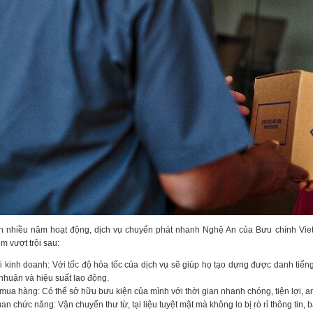
n nhiều năm hoạt động, dịch vụ chuyển phát nhanh Nghệ An của Bưu chính Viet
m vượt trội sau:
i kinh doanh: Với tốc độ hỏa tốc của dịch vụ sẽ giúp họ tạo dựng được danh tiến
 nhuận và hiệu suất lao động.
ua hàng: Có thể sở hữu bưu kiện của mình với thời gian nhanh chóng, tiện lợi, an
an chức năng: Vận chuyển thư từ, tại liệu tuyệt mật mà không lo bị rò rỉ thông tin,