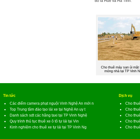
đó là Huế và Hà Tĩnh.
Cho thuê máy san ủi mặt
móng nhà tại TP Vinh 
Tin tức
Dịch vụ
Các điểm camera phạt nguội Vinh Nghệ An mới n
Cho thuê
Top Trung tâm đào tạo lái xe tại Nghệ An uy t
Cho thuê
Danh sách sdt các hãng taxi tại TP Vinh Nghệ
Cho thuê
Quy trình thủ tục thuê xe ô tô tự lái tại Vin
Cho thuê
Kinh nghiệm cho thuê xe tự lái tại TP Vinh Ng
Cho thuê