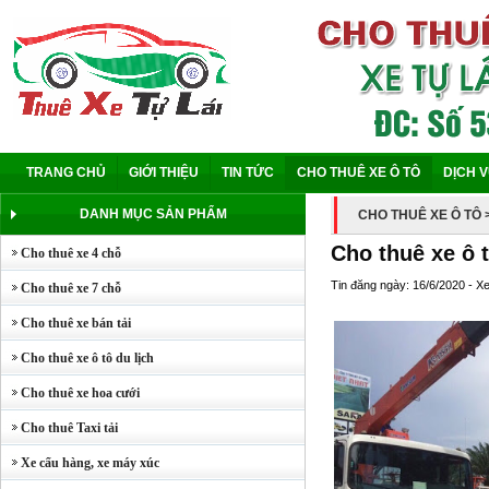
TRANG CHỦ
GIỚI THIỆU
TIN TỨC
CHO THUÊ XE Ô TÔ
DỊCH 
DANH MỤC SẢN PHẨM
CHO THUÊ XE Ô TÔ
Cho thuê xe ô 
Cho thuê xe 4 chỗ
Tin đăng ngày: 16/6/2020 - X
Cho thuê xe 7 chỗ
Cho thuê xe bán tải
Cho thuê xe ô tô du lịch
Cho thuê xe hoa cưới
Cho thuê Taxi tải
Xe cẩu hàng, xe máy xúc